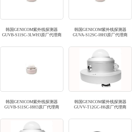
韩国GENICOM紫外线探测器
韩国GENICOM紫外线探测器
GUVB-S11SC-3LWH3原厂代理商
GUVA-S12SC-I8H3原厂代理商
韩国GENICOM紫外线探测器
韩国GENICOM紫外线探测器
GUVB-S11SC-I8H3原厂代理商
GUVV-T12GC-H6原厂代理商