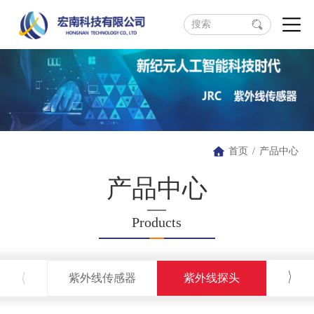
首页
/
产品中心
产品中心
Products
紫外线传感器
紫外线探头
紫外